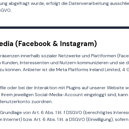
gung abgefragt wurde, erfolgt die Datenverarbeitung ausschli
DSGVO.
Media (Facebook & Instagram)
präsenzen innerhalb sozialer Netzwerke und Plattformen (Fac
n Kunden, Interessenten und Nutzern kommunizieren und sie d
zu können. Anbieter ist die Meta Platforms Ireland Limited, 4
file oder bei der Interaktion mit Plugins auf unserer Websit
n Ihrem jeweiligen Social-Media-Account eingeloggt sind, kan
 Benutzerkonto zuordnen.
 Grundlage von Art. 6 Abs. 1 lit. f DSGVO (berechtigtes Intere
Internet) bzw. Art. 6 Abs. 1 lit. a DSGVO (Einwilligung), sofer