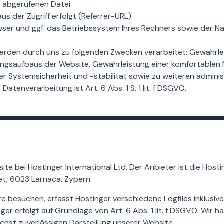
 abgerufenen Datei
us der Zugriff erfolgt (Referrer-URL)
ser und ggf. das Betriebssystem Ihres Rechners sowie der N
rden durch uns zu folgenden Zwecken verarbeitet: Gewährle
ngsaufbaus der Website, Gewährleistung einer komfortablen
r Systemsicherheit und -stabilität sowie zu weiteren adminis
Datenverarbeitung ist Art. 6 Abs. 1 S. 1 lit. f DSGVO.
e bei Hostinger International Ltd. Der Anbieter ist die Hostin
et, 6023 Larnaca, Zypern.
 besuchen, erfasst Hostinger verschiedene Logfiles inklusive 
r erfolgt auf Grundlage von Art. 6 Abs. 1 lit. f DSGVO. Wir h
ichst zuverlässigen Darstellung unserer Website.