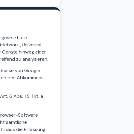
ngesetzt, ein
riebsart „Universal
e Geräte hinweg einer
eifend zu analysieren.
-Adresse von Google
aaten des Abkommens
 6 Abs. 1 S. 1 lit. a
 Browser-Software
cht sämtliche
 hinaus die Erfassung